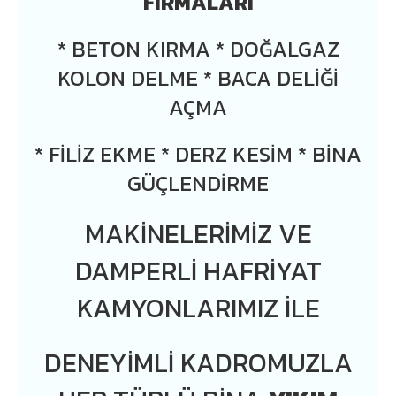
FIRMALARI
* BETON KIRMA * DOĞALGAZ
KOLON DELME * BACA DELIĞI
AÇMA
* FILIZ EKME * DERZ KESIM * BINA
GÜÇLENDIRME
MAKINELERIMIZ VE
DAMPERLI HAFRIYAT
KAMYONLARIMIZ ILE
DENEYIMLI KADROMUZLA