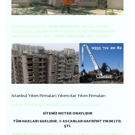
ANKARA YIKIMCILAR,
YIKIM
FIRMALARI
, ANKARA YIKIMCI,
ENKAZCILAR, ANKARA HAFRIYATÇILAR, İNŞAAT
YIKIM
FIRMASI,
ANKARA HAFRIYAT, BINA
YIKIM
FIRMALARI
, BINA YIKIMCISI
İstanbul Yıkım Firmaları Yıkımcılar Yıkım Firmaları
enkaz alanlar, gecekondu enkazı satın alanlar,
SITEMIZ NOTER ONAYLIDIR
TÜM HAKLARI SAKLIDIR. © ASCANLAR HAFRİYAT YIKIM LTD.
ŞTİ.
Yıkım
firmaları
Ankara Yıkımcılar Ankara Yıkımcı Enkazcı