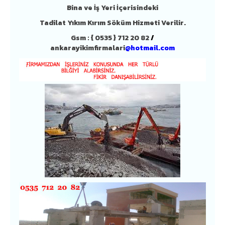
Bina ve İş Yeri İçerisindeki
Tadilat Yıkım Kırım Söküm Hizmeti Verilir.
Gsm :
{ 0535 } 712 20 82
/
ankarayikimfirmalari
@hotmail.com