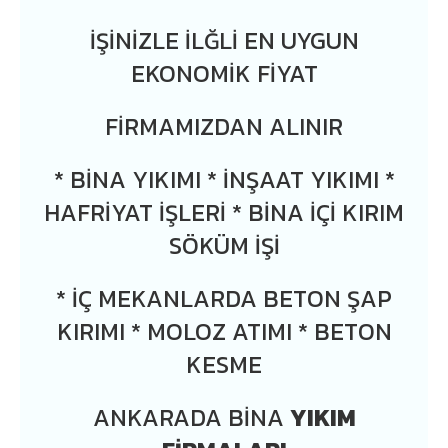
İŞİNİZLE İLĞLİ EN UYGUN
EKONOMİK FİYAT
FİRMAMIZDAN ALINIR
* BINA YIKIMI * İNŞAAT YIKIMI *
HAFRIYAT İŞLERI * BINA IÇI KIRIM
SÖKÜM IŞI
* İÇ MEKANLARDA BETON ŞAP
KIRIMI * MOLOZ ATIMI * BETON
KESME
ANKARADA BINA
YIKIM