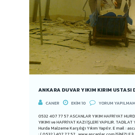
CANER
EKIM 10
YORUM YAPILMAM
0532 407 77 57 ASCANLAR YIKIM HAFRİYAT HURD
YIKIMI ve HAFRİYAT KAZI İŞLERİ YAPILIR. TADİLAT 
Hurda Malzeme Karşılığı Yıkım Yapılır. E mail :
asc
: ( 0532 ) 407 77 57 www.ascanlar.com İŞİNİZLE