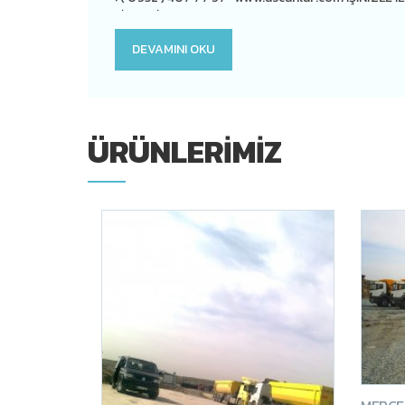
FİYAT FİRMAMIZDAN ALINIR. Bina Duvar, Fabrika Duva
Gecekondu, Duvar, Beton Kırma Kesme, Şap Kırım
DEVAMINI OKU
ÜRÜNLERIMIZ