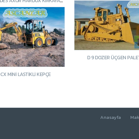
MERCEDES AXOR HARDOX KIRKAYAK DAMPERLI KAMYON
D 9 DOZER ÜÇGEN PALE
1CX MINI LASTIKLI KEPÇE
Anasayfa
Mak