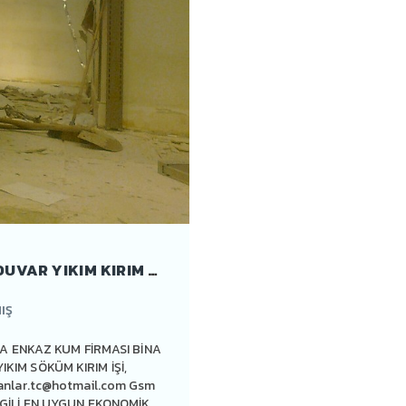
ANKARA DUVAR YIKIM KIRIM USTASI DUVAR YIKIM KIRIM IŞLERI
IŞ
A ENKAZ KUM FİRMASI BİNA
YIKIM SÖKÜM KIRIM İŞİ,
anlar.tc@hotmail.com
Gsm
 İLGİLİ EN UYGUN EKONOMİK