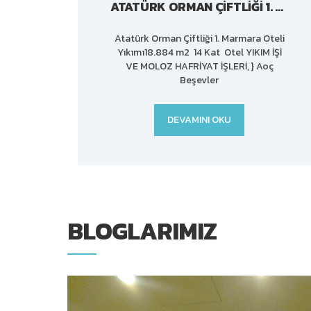
ATATÜRK ORMAN ÇIFTLIĞI 1. MARMARA OTELI YIKIMI
Atatürk Orman Çiftliği 1. Marmara Oteli
Yıkımı18.884 m2 14 Kat Otel YIKIM İŞİ
VE MOLOZ HAFRİYAT İŞLERİ, } Aoç
Beşevler
DEVAMINI OKU
BLOGLARIMIZ