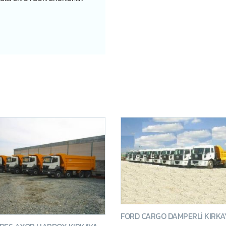
rı, Eski Ev Duvarı,
…