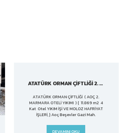
ATATÜRK ORMAN ÇIFTLIĞI 2. MARMARA OTELI YIKIMI
ATATÜRK ORMAN ÇİFTLİĞİ ( AOÇ 2.
MARMARA OTELİ YIKIMI ) { 11.869 m2 4
Kat Otel YIKIM İŞİ VE MOLOZ HAFRİYAT
İŞLERİ, } Aoç Beşevler Gazi Mah.
DEVAMINI OKU