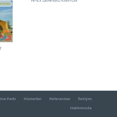
HI-EX DAMPERLI KAMYON
T
ine Parkı
Hizmetler
Referanslar
İletişim
Hakkımızda