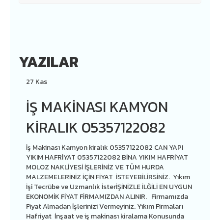
YAZILAR
27
Kas
İŞ MAKINASI KAMYON
KIRALIK 05357122082
İş Makinası Kamyon kiralık 05357122082 CAN YAPI
YIKIM HAFRİYAT 05357122082 BİNA YIKIM HAFRİYAT
MOLOZ NAKLİYESİ İŞLERİNİZ VE TÜM HURDA
MALZEMELERİNİZ İÇİN FİYAT İSTEYEBİLİRSİNİZ. Yıkım
İşi Tecrübe ve Uzmanlık İsterİŞİNİZLE İLĞİLİ EN UYGUN
EKONOMİK FİYAT FİRMAMIZDAN ALINIR. Firmamızda
Fiyat Almadan İşlerinizi Vermeyiniz. Yıkım Firmaları
Hafriyat İnşaat ve iş makinası kiralama Konusunda