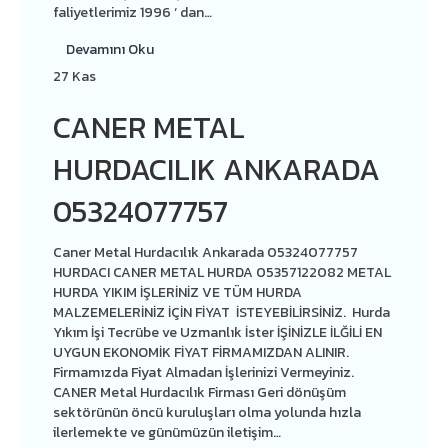
faliyetlerimiz 1996 ‘ dan…
Devamını Oku
27
Kas
CANER METAL
HURDACILIK ANKARADA
05324077757
Caner Metal Hurdacılık Ankarada 05324077757
HURDACI CANER METAL HURDA 05357122082 METAL
HURDA YIKIM İŞLERİNİZ VE TÜM HURDA
MALZEMELERİNİZ İÇİN FİYAT İSTEYEBİLİRSİNİZ. Hurda
Yıkım İşi Tecrübe ve Uzmanlık İster İŞİNİZLE İLĞİLİ EN
UYGUN EKONOMİK FİYAT FİRMAMIZDAN ALINIR.
Firmamızda Fiyat Almadan İşlerinizi Vermeyiniz.
CANER Metal Hurdacılık Firması Geri dönüşüm
sektörünün öncü kuruluşları olma yolunda hızla
ilerlemekte ve günümüzün iletişim…