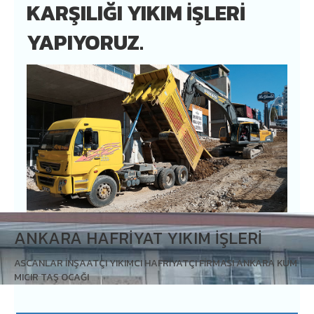
KARŞILIĞI YIKIM İŞLERİ
YAPIYORUZ.
ANKARA HAFRIYAT YIKIM İŞLERI
ASCANLAR İNŞAATÇI YIKIMCI HAFRİYATÇI FİRMASI ANKARA KUM
MICIR TAŞ OCAĞI