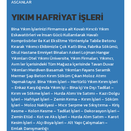
ASCANLAR
YIKIM HAFRIYAT İŞLERI
Bina Yıkım İşlerinizi Firmamıza ait Kovalı Kırıcılı Yıkım
Eskavatörleri ve İnsan Gücü Kullanılarak Havalı
Komprösörler ile Kat Eksiltme Yönteniyle Tabile Betonu
Kırarak Yıkımcı Ekibimizle Çok Katlı Bina, Fabrika Sökümü,
Okul Hastane Emniyet Binaları Askeri Lojman Hangar
Yıkımları Otel Yıkımı Üniversite, Yıkım Firmaları, Yıkımcı,
Avm ler İçerisindeki Tüm Mağaza İçerisinde Tavan Duvar
Yıkımları Merdiven Basamak Yıkımları Fayans Seramik
Mermer Şap Beton Kırım Söküm Çıkan Moloz Atımı
Yapmaktayız. Bina Yıkım İşleri – Hertürlü Yıkım Kırım işleri
– Enkaz Karşılığında Yıkım İşi – Bina İçi Ve Dışı Tadilat –
Kırım ve Sökme İşleri – Hurda Alımı Ve Satımı – Kazı Dolgu
işleri – Hafriyat İşleri – Zemin Kırma – Kırım İşleri – Söküm
İşleri – Moloz Nakliyesi – Mıcır Serpme ve Sıkıştırma – Kiriş
Kesme – Kolon Kesme – Tadilat İşleri – Dekorasyon İşleri –
Zemin Etüd – Kot ve Aks İşleri – Hurda Alım Satım – Karot
Kesim İşleri – Alçı Boya İşleri – Alt Yapı Çalışmaları –
Emlak Danışmanlığı