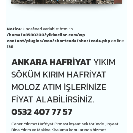
Notice
: Undefined variable: html in
/home/u8580200/yikimcilar.com/wp-
content/plugins/won/shortcode/shortcode.php
on line
138
ANKARA HAFRIYAT
YIKIM
SÖKÜM KIRIM HAFRIYAT
MOLOZ ATIM İŞLERINIZE
FIYAT ALABILIRSINIZ.
0532 407 77 57
Caner Yıkımcı Hafriyat Firması inşaat sektöründe , İnşaat
Bina Yıkım ve Makine Kiralama konularında hizmet