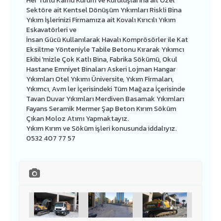
Her Türlü Kamu Kurum ve Kuruluşlarına ait Özel
Sektöre ait Kentsel Dönüşüm Yıkımları Riskli Bina
Yıkım İşlerinizi Firmamıza ait Kovalı Kırıcılı Yıkım
Eskavatörleri ve
İnsan Gücü Kullanılarak Havalı Komprösörler ile Kat
Eksiltme Yönteniyle Tabile Betonu Kırarak Yıkımcı
Ekibi 'mizle Çok Katlı Bina, Fabrika Sökümü, Okul
Hastane Emniyet Binaları Askeri Lojman Hangar
Yıkımları Otel Yıkımı Üniversite, Yıkım Firmaları,
Yıkımcı, Avm ler İçerisindeki Tüm Mağaza İçerisinde
Tavan Duvar Yıkımları Merdiven Basamak Yıkımları
Fayans Seramik Mermer Şap Beton Kırım Söküm
Çıkan Moloz Atımı Yapmaktayız.
Yıkım Kırım ve Söküm işleri konusunda iddalıyız.
0532 407 77 57