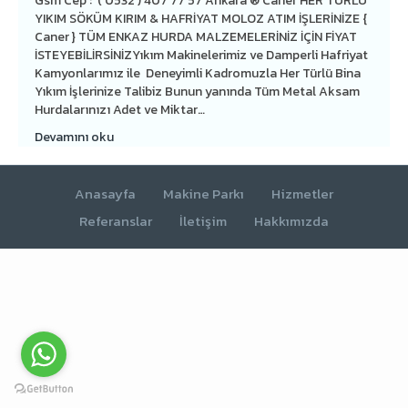
Gsm Cep : ( 0532 ) 407 77 57 Ankara ® Caner HER TÜRLÜ
YIKIM SÖKÜM KIRIM & HAFRİYAT MOLOZ ATIM İŞLERİNİZE {
Caner } TÜM ENKAZ HURDA MALZEMELERİNİZ İÇİN FİYAT
İSTEYEBİLİRSİNİZYıkım Makinelerimiz ve Damperli Hafriyat
Kamyonlarımız ile Deneyimli Kadromuzla Her Türlü Bina
Yıkım İşlerinize Talibiz Bunun yanında Tüm Metal Aksam
Hurdalarınızı Adet ve Miktar…
Devamını oku
Anasayfa
Makine Parkı
Hizmetler
Referanslar
İletişim
Hakkımızda