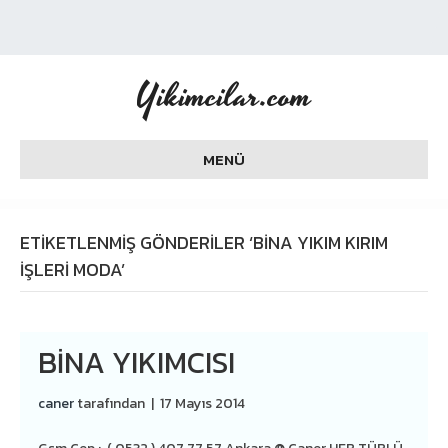
Yikimcilar.com
MENÜ
ETIKETLENMIŞ GÖNDERILER ‘BINA YIKIM KIRIM
İŞLERI MODA’
BINA YIKIMCISI
caner
tarafından
|
17 Mayıs 2014