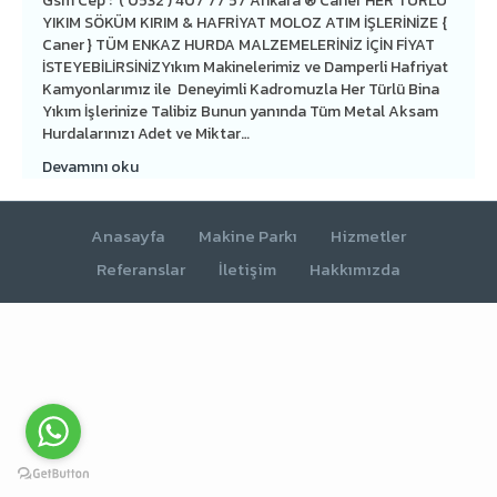
Gsm Cep : ( 0532 ) 407 77 57 Ankara ® Caner HER TÜRLÜ
YIKIM SÖKÜM KIRIM & HAFRİYAT MOLOZ ATIM İŞLERİNİZE {
Caner } TÜM ENKAZ HURDA MALZEMELERİNİZ İÇİN FİYAT
İSTEYEBİLİRSİNİZYıkım Makinelerimiz ve Damperli Hafriyat
Kamyonlarımız ile Deneyimli Kadromuzla Her Türlü Bina
Yıkım İşlerinize Talibiz Bunun yanında Tüm Metal Aksam
Hurdalarınızı Adet ve Miktar…
Devamını oku
Anasayfa
Makine Parkı
Hizmetler
Referanslar
İletişim
Hakkımızda