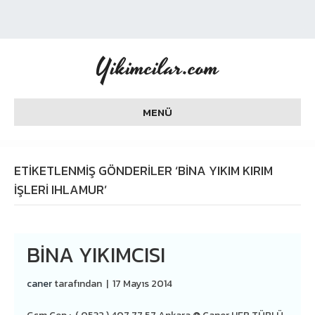
Yikimcilar.com
MENÜ
ETIKETLENMIŞ GÖNDERILER ‘BINA YIKIM KIRIM
İŞLERI IHLAMUR’
BINA YIKIMCISI
caner
tarafından
|
17 Mayıs 2014