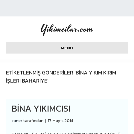
Yikimcilar.com
MENÜ
ETIKETLENMIŞ GÖNDERILER ‘BINA YIKIM KIRIM
İŞLERI BAHARIYE’
BINA YIKIMCISI
caner
tarafından
|
17 Mayıs 2014