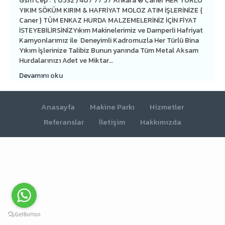
Gsm Cep : ( 0532 ) 407 77 57 Ankara ® Caner HER TÜRLÜ
YIKIM SÖKÜM KIRIM & HAFRİYAT MOLOZ ATIM İŞLERİNİZE {
Caner } TÜM ENKAZ HURDA MALZEMELERİNİZ İÇİN FİYAT
İSTEYEBİLİRSİNİZYıkım Makinelerimiz ve Damperli Hafriyat
Kamyonlarımız ile Deneyimli Kadromuzla Her Türlü Bina
Yıkım İşlerinize Talibiz Bunun yanında Tüm Metal Aksam
Hurdalarınızı Adet ve Miktar…
Devamını oku
Anasayfa
Makine Parkı
Hizmetler
Referanslar
İletişim
Hakkımızda