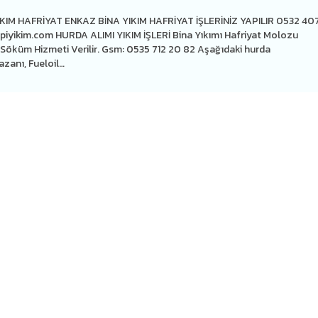
 YIKIM HAFRİYAT ENKAZ BİNA YIKIM HAFRİYAT İŞLERİNİZ YAPILIR 0532 40
iyikim.com HURDA ALIMI YIKIM İŞLERİ Bina Yıkımı Hafriyat Molozu
ırım Söküm Hizmeti Verilir. Gsm: 0535 712 20 82 Aşağıdaki hurda
azanı, Fueloil…