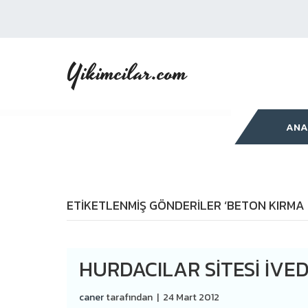
Yikimcilar.com
ANA
ETIKETLENMIŞ GÖNDERILER ‘BETON KIRMA 
HURDACILAR SITESI IVE
caner
tarafından
|
24 Mart 2012