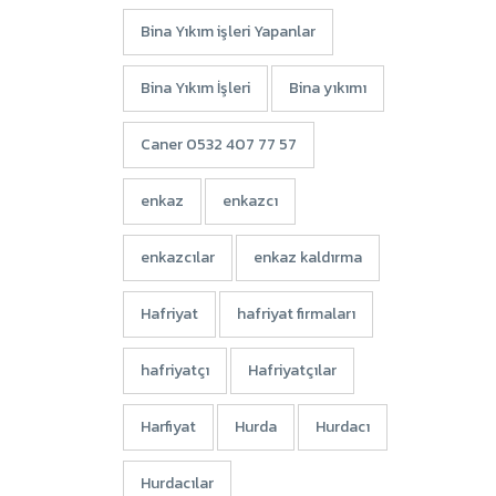
Bina Yıkım işleri Yapanlar
Bina Yıkım İşleri
Bina yıkımı
Caner 0532 407 77 57
enkaz
enkazcı
enkazcılar
enkaz kaldırma
Hafriyat
hafriyat firmaları
hafriyatçı
Hafriyatçılar
Harfiyat
Hurda
Hurdacı
Hurdacılar