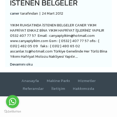
İSTENEN BELGELER
caner
tarafından
|
24 Mart 2012
YIKIM RUHSATINDA İSTENEN BELGELER CANER YIKIM
HAFRİYAT ENKAZ BİNA YIKIM HAFRİYAT İŞLERİNİZ YAPILIR
0532 407 77 57 Email :
canyapiyikim@hotmail.com
www.canyapiyikim.com Gsm : { 0532 } 407 77 57 ofis : {
0312 } 482 05 09 faks : { 0312 } 480 65 02
ascanlar.tc@hotmail.com
Türkiye Genelinde Her Türlü Bina
Yıkımı Hafriyat Molozu Nakliyesi Yapılır.…
Devamını oku
Anasayfa
Makine Parkı
Hizmetler
Referanslar
İletişim
Hakkımızda