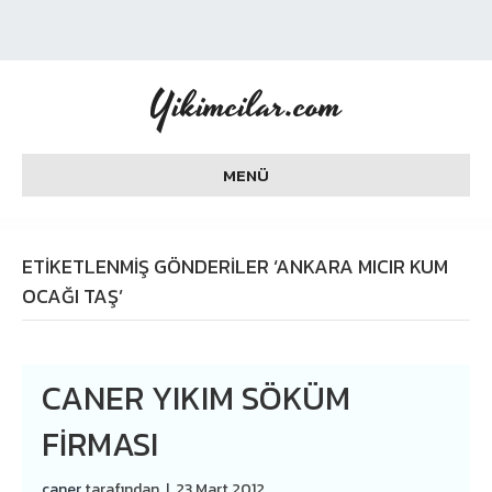
Yikimcilar.com
MENÜ
ETIKETLENMIŞ GÖNDERILER ‘ANKARA MICIR KUM
OCAĞI TAŞ’
CANER YIKIM SÖKÜM
FİRMASI
caner
tarafından
|
23 Mart 2012