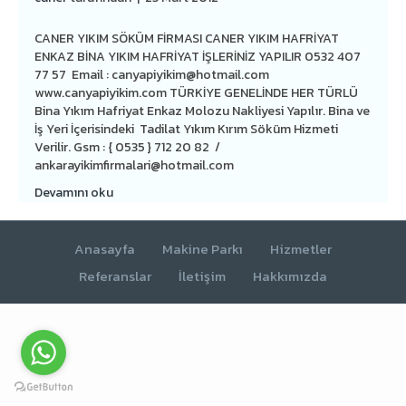
CANER YIKIM SÖKÜM FİRMASI CANER YIKIM HAFRİYAT
ENKAZ BİNA YIKIM HAFRİYAT İŞLERİNİZ YAPILIR 0532 407
77 57 Email :
canyapiyikim@hotmail.com
www.canyapiyikim.com TÜRKİYE GENELİNDE HER TÜRLÜ
Bina Yıkım Hafriyat Enkaz Molozu Nakliyesi Yapılır. Bina ve
İş Yeri İçerisindeki Tadilat Yıkım Kırım Söküm Hizmeti
Verilir. Gsm : { 0535 } 712 20 82 /
ankarayikimfirmalari@hotmail.com
Devamını oku
Anasayfa
Makine Parkı
Hizmetler
Referanslar
İletişim
Hakkımızda