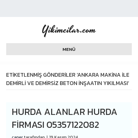
Yikimcilar.com
MENÜ
ETIKETLENMIŞ GÖNDERILER ‘ANKARA MAKINA ILE
DEMIRLI VE DEMIRSIZ BETON INŞAATIN YIKILMASI’
HURDA ALANLAR HURDA
FIRMASI 05357122082
caner
tarafından
|
19 Kasım 2024