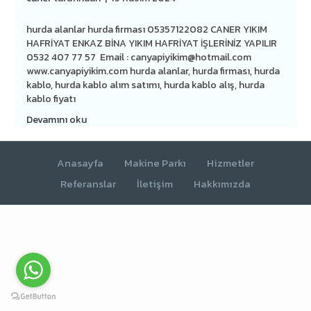
hurda alanlar hurda firması 05357122082 CANER YIKIM
HAFRİYAT ENKAZ BİNA YIKIM HAFRİYAT İŞLERİNİZ YAPILIR
0532 407 77 57 Email :
canyapiyikim@hotmail.com
www.canyapiyikim.com hurda alanlar, hurda firması, hurda
kablo, hurda kablo alım satımı, hurda kablo alış, hurda
kablo fiyatı
Devamını oku
Anasayfa
Makine Parkı
Hizmetler
Referanslar
İletişim
Hakkımızda