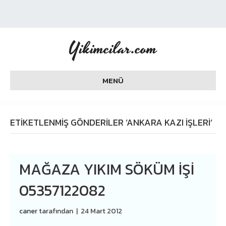
Yikimcilar.com
MENÜ
ETIKETLENMIŞ GÖNDERILER ‘ANKARA KAZI IŞLERI’
MAĞAZA YIKIM SÖKÜM İŞI
05357122082
caner
tarafından
|
24 Mart 2012