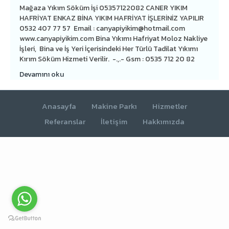
Mağaza Yıkım Söküm İşi 05357122082 CANER YIKIM
HAFRİYAT ENKAZ BİNA YIKIM HAFRİYAT İŞLERİNİZ YAPILIR
0532 407 77 57 Email :
canyapiyikim@hotmail.com
www.canyapiyikim.com Bina Yıkımı Hafriyat Moloz Nakliye
İşleri, Bina ve İş Yeri İçerisindeki Her Türlü Tadilat Yıkımı
Kırım Söküm Hizmeti Verilir. -.,.- Gsm : 0535 712 20 82
Devamını oku
Anasayfa
Makine Parkı
Hizmetler
Referanslar
İletişim
Hakkımızda