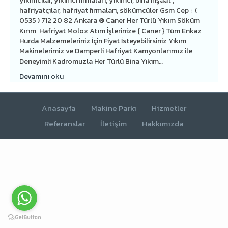
yıkımcılar, yıkımcı firmaları, yıkımcı, bina inşaat ,
hafriyatçılar, hafriyat firmaları, sökümcüler Gsm Cep : (
0535 ) 712 20 82 Ankara ® Caner Her Türlü Yıkım Söküm
Kırım Hafriyat Moloz Atım İşlerinize { Caner } Tüm Enkaz
Hurda Malzemeleriniz İçin Fiyat İsteyebilirsiniz Yıkım
Makinelerimiz ve Damperli Hafriyat Kamyonlarımız ile
Deneyimli Kadromuzla Her Türlü Bina Yıkım…
Devamını oku
Anasayfa
Makine Parkı
Hizmetler
Referanslar
İletişim
Hakkımızda