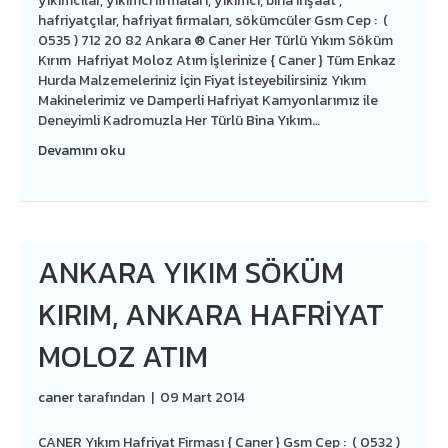
yıkımcılar, yıkımcı firmaları, yıkımcı, bina inşaat ,
hafriyatçılar, hafriyat firmaları, sökümcüler Gsm Cep : (
0535 ) 712 20 82 Ankara ® Caner Her Türlü Yıkım Söküm
Kırım Hafriyat Moloz Atım İşlerinize { Caner } Tüm Enkaz
Hurda Malzemeleriniz İçin Fiyat İsteyebilirsiniz Yıkım
Makinelerimiz ve Damperli Hafriyat Kamyonlarımız ile
Deneyimli Kadromuzla Her Türlü Bina Yıkım…
Devamını oku
ANKARA YIKIM SÖKÜM
KIRIM, ANKARA HAFRİYAT
MOLOZ ATIM
caner
tarafından
|
09 Mart 2014
CANER Yıkım Hafriyat Firması { Caner } Gsm Cep : ( 0532 )