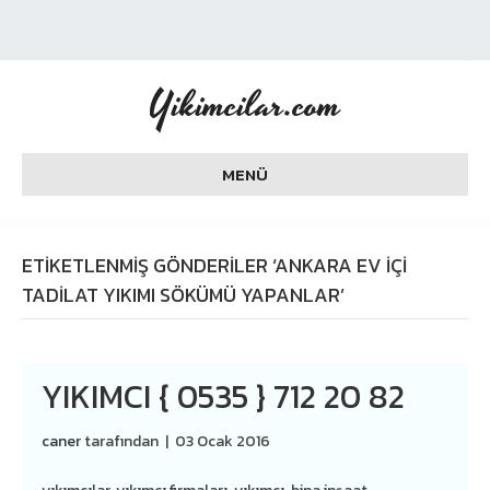
Yikimcilar.com
MENÜ
ETIKETLENMIŞ GÖNDERILER ‘ANKARA EV IÇI
TADILAT YIKIMI SÖKÜMÜ YAPANLAR’
YIKIMCI { 0535 } 712 20 82
caner
tarafından
|
03 Ocak 2016