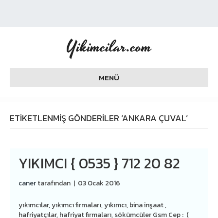
Yikimcilar.com
MENÜ
ETIKETLENMIŞ GÖNDERILER ‘ANKARA ÇUVAL’
YIKIMCI { 0535 } 712 20 82
caner
tarafından
|
03 Ocak 2016
yıkımcılar, yıkımcı firmaları, yıkımcı, bina inşaat ,
hafriyatçılar, hafriyat firmaları, sökümcüler Gsm Cep : (