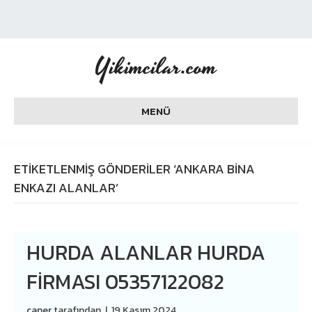
Yikimcilar.com
MENÜ
ETIKETLENMIŞ GÖNDERILER ‘ANKARA BINA
ENKAZI ALANLAR’
HURDA ALANLAR HURDA
FIRMASI 05357122082
caner
tarafından
|
19 Kasım 2024