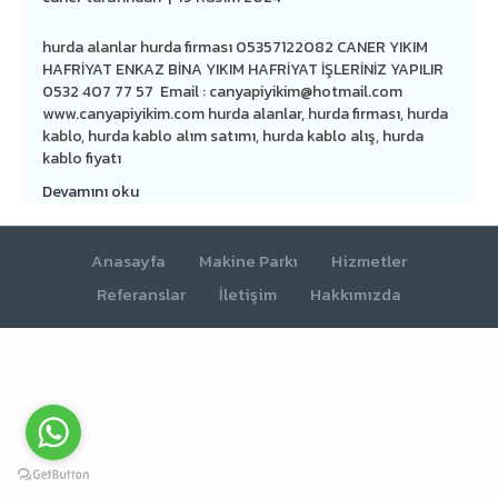
hurda alanlar hurda firması 05357122082 CANER YIKIM
HAFRİYAT ENKAZ BİNA YIKIM HAFRİYAT İŞLERİNİZ YAPILIR
0532 407 77 57 Email :
canyapiyikim@hotmail.com
www.canyapiyikim.com hurda alanlar, hurda firması, hurda
kablo, hurda kablo alım satımı, hurda kablo alış, hurda
kablo fiyatı
Devamını oku
Anasayfa
Makine Parkı
Hizmetler
Referanslar
İletişim
Hakkımızda