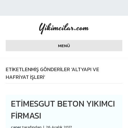
Yikimcilar.com
MENÜ
ETIKETLENMIŞ GÖNDERILER ‘ALTYAPI VE
HAFRIYAT IŞLERI’
ETIMESGUT BETON YIKIMCI
FIRMASI
caner
tarafından
|
26 Aralık 2017