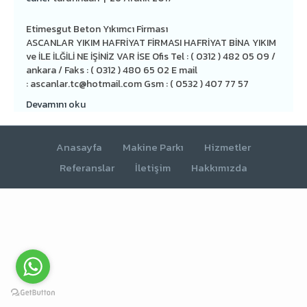
Etimesgut Beton Yıkımcı Firması
ASCANLAR YIKIM HAFRİYAT FİRMASI HAFRİYAT BİNA YIKIM
ve İLE İLĞİLİ NE İŞİNİZ VAR İSE Ofis Tel : ( 0312 ) 482 05 09 /
ankara / Faks : ( 0312 ) 480 65 02 E mail
:
ascanlar.tc@hotmail.com
Gsm : ( 0532 ) 407 77 57
Devamını oku
Anasayfa
Makine Parkı
Hizmetler
Referanslar
İletişim
Hakkımızda