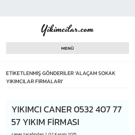
Yikimcilar.com
MENÜ
ETIKETLENMIŞ GÖNDERILER ‘ALAÇAM SOKAK
YIKIMCILAR FIRMALARI’
YIKIMCI CANER 0532 407 77
57 YIKIM FIRMASI
caner
tarafından
|
02 Kasım 2015