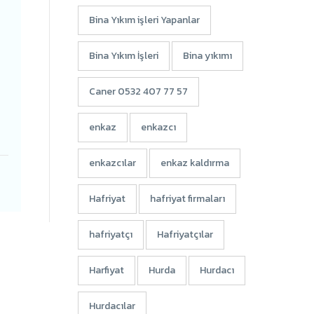
Bina Yıkım işleri Yapanlar
Bina Yıkım İşleri
Bina yıkımı
Caner 0532 407 77 57
enkaz
enkazcı
enkazcılar
enkaz kaldırma
Hafriyat
hafriyat firmaları
hafriyatçı
Hafriyatçılar
Harfiyat
Hurda
Hurdacı
Hurdacılar