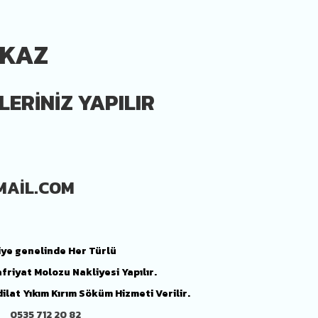
NKAZ
LERİNİZ YAPILIR
MAIL.COM
iye genelinde
Her Türlü
afriyat Molozu Nakliyesi Yapılır.
adilat Yıkım Kırım Söküm Hizmeti Verilir.
0535 712 20 82