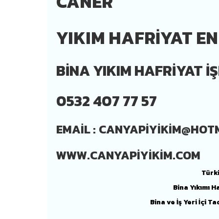
CANER
YIKIM HAFRİYAT E
BİNA YIKIM HAFRİYAT İŞ
0532 407 77 57
EMAIL :
CANYAPIYIKIM@HOT
WWW.CANYAPIYIKIM.COM
Türk
Bina Yıkımı H
Bina ve İş Yeri İçi T