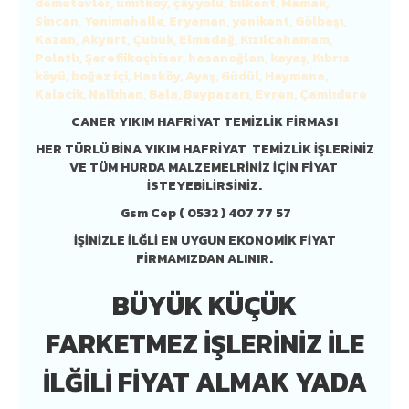
demetevler, ümitköy, çayyolu, bilkent, Mamak,
Sincan, Yenimahalle, Eryaman, yenikent, Gölbaşı,
Kazan, Akyurt, Çubuk, Elmadağ, Kızılcahamam,
Polatlı, Şereflikoçhisar, hasanoğlan, kayaş, Kıbrıs
köyü, boğaz içi, Hasköy, Ayaş, Güdül, Haymana,
Kalecik, Nallıhan, Bala, Beypazarı, Evren, Çamlıdere
CANER YIKIM HAFR
İ
YAT TEM
İZLİK
F
İRMASI
HER TÜRLÜ BİNA YIKIM HAFRİYAT TEMİZLİK İŞLERİNİZ
VE TÜM HURDA MALZEMELRİNİZ İÇİN FİYAT
İSTEYEBİLİRSİNİZ.
Gsm Cep ( 0532 ) 407 77 57
İŞİNİZLE İLĞLİ EN UYGUN EKONOMİK FİYAT
FİRMAMIZDAN ALINIR.
BÜYÜK KÜÇÜK
FARKETMEZ İŞLERINIZ ILE
ILĞILI FIYAT ALMAK YADA