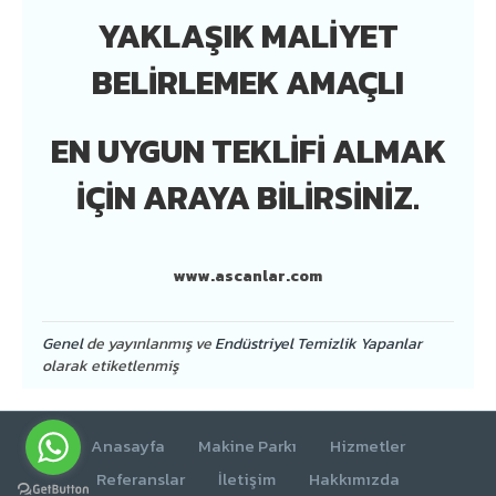
YAKLAŞIK MALIYET
BELIRLEMEK AMAÇLI
EN UYGUN TEKLIFI ALMAK
İÇIN ARAYA BILIRSINIZ.
www.ascanlar.com
Genel
de yayınlanmış ve
Endüstriyel Temizlik Yapanlar
olarak etiketlenmiş
Anasayfa
Makine Parkı
Hizmetler
Referanslar
İletişim
Hakkımızda