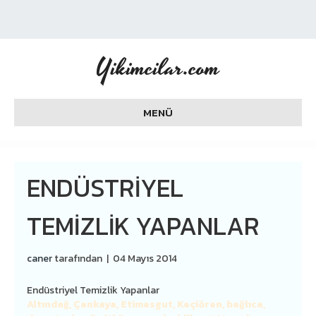
Yikimcilar.com
MENÜ
ENDÜSTRIYEL
TEMIZLIK YAPANLAR
caner
tarafından
|
04 Mayıs 2014
Endüstriyel Temizlik Yapanlar
Altındağ, Çankaya, Etimesgut, Keçiören, bağlıca,