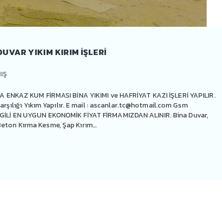
UVAR YIKIM KIRIM IŞLERI
IŞ
ENKAZ KUM FİRMASI BİNA YIKIMI ve HAFRİYAT KAZI İŞLERİ YAPILIR.
ılığı Yıkım Yapılır. E mail :
ascanlar.tc@hotmail.com
Gsm
İLGİLİ EN UYGUN EKONOMİK FİYAT FİRMAMIZDAN ALINIR. Bina Duvar,
 Beton Kırma Kesme, Şap Kırım…