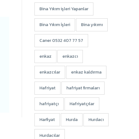
Bina Yıkım işleri Yapanlar
Bina Yıkım İşleri
Bina yıkımı
Caner 0532 407 77 57
enkaz
enkazcı
enkazcılar
enkaz kaldırma
Hafriyat
hafriyat firmaları
hafriyatçı
Hafriyatçılar
Harfiyat
Hurda
Hurdacı
Hurdacılar