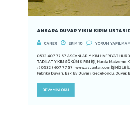
ANKARA DUVAR YIKIM KIRIM USTASI D
CANER
EKIM 10
YORUM YAPILMAM
0532 407 77 57 ASCANLAR YIKIM HAFRİYAT HURDA 
TADİLAT YIKIM SÖKÜM KIRIM İŞİ, Hurda Malzeme Karş
: ( 0532 ) 407 77 57 www.ascanlar.com İŞİNİZLE 
Fabrika Duvarı, Eski Ev Duvarı, Gecekondu, Duvar,
DEVAMINI OKU